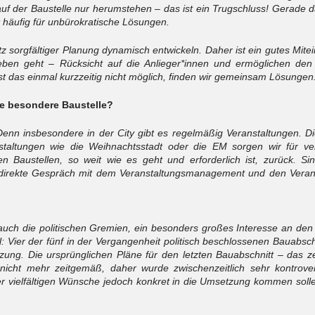
auf der Baustelle nur herumstehen – das ist ein Trugschluss! Gerade 
 häufig für unbürokratische Lösungen.
z sorgfältiger Planung dynamisch entwickeln. Daher ist ein gutes Mit
ben geht – Rücksicht auf die Anlieger*innen und ermöglichen de
t das einmal kurzzeitig nicht möglich, finden wir gemeinsam Lösungen
ine besondere Baustelle?
enn insbesondere in der City gibt es regelmäßig Veranstaltungen. Die
staltungen wie die Weihnachtsstadt oder die EM sorgen wir für ve
 Baustellen, so weit wie es geht und erforderlich ist, zurück. Si
 direkte Gespräch mit dem Veranstaltungsmanagement und den Veran
, auch die politischen Gremien, ein besonders großes Interesse an den
: Vier der fünf in der Vergangenheit politisch beschlossenen Bauabschni
ung. Die ursprünglichen Pläne für den letzten Bauabschnitt – das zen
 nicht mehr zeitgemäß, daher wurde zwischenzeitlich sehr kontrover
 vielfältigen Wünsche jedoch konkret in die Umsetzung kommen sollen,