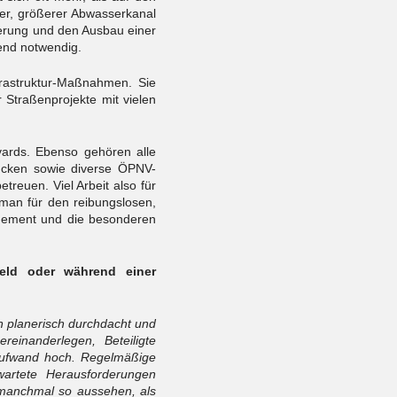
uer, größerer Abwasserkanal
ierung und den Ausbau einer
end notwendig.
frastruktur-Maßnahmen. Sie
Straßenprojekte mit vielen
vards. Ebenso gehören alle
ücken sowie diverse ÖPNV-
reuen. Viel Arbeit also für
man für den reibungslosen,
agement und die besonderen
feld oder während einer
 planerisch durchdacht und
ereinanderlegen, Beteiligte
aufwand hoch. Regelmäßige
wartete Herausforderungen
manchmal so aussehen, als