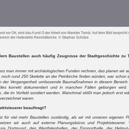
 vor Ort, sind das A und O der Arbeit von Mareike Trentz. Auf dem Bild bespricht 
ereich der Haltestelle Reinoldikirche. © Stephan Schütze
dern Baustellen auch häufig Zeugnisse der Stadtgeschichte zu 
uss man immer mit archäologischen Funden rechnen, das planen wir au
e noch rund 250 Skelette an der Petrikirche finden würden, war schon 
s in der Vergangenheit umfassende Baumaßnahmen in diesem Bereich
alles korrekt dokumentiert und in manchen Fällen geborgen wird. 
, die im Vorfeld sondiert werden. Manchmal stößt man jedoch erst wä
 verzeichnet waren.
ektsteuerer beauftragt?
t für viel mehr Baustellen zuständig, als wir mit unseren eigenen
etzen wir auch auf externe Planungsbüros und Projektsteuerer. 
ssia Dortmund, den Westfalenhallen, der Eissporthalle, der Helmu