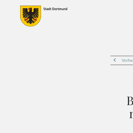
Vorher
B