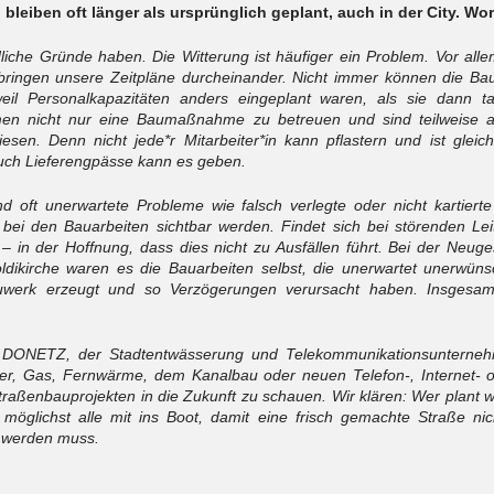
 bleiben oft länger als ursprünglich geplant, auch in der City. Wo
iche Gründe haben. Die Witterung ist häufiger ein Problem. Vor all
ingen unsere Zeitpläne durcheinander. Nicht immer können die Bauf
eil Personalkapazitäten anders eingeplant waren, als sie dann ta
men nicht nur eine Baumaßnahme zu betreuen und sind teilweise au
sen. Denn nicht jede*r Mitarbeiter*in kann pflastern und ist gleich
uch Lieferengpässe kann es geben.
 oft unerwartete Probleme wie falsch verlegte oder nicht kartierte
bei den Bauarbeiten sichtbar werden. Findet sich bei störenden Leit
– in der Hoffnung, dass dies nicht zu Ausfällen führt. Bei der Neug
oldikirche waren es die Bauarbeiten selbst, die unerwartet unerwün
auwerk erzeugt und so Verzögerungen verursacht haben. Insgesam
 DONETZ, der Stadtentwässerung und Telekommunikationsunternehm
r, Gas, Fernwärme, dem Kanalbau oder neuen Telefon-, Internet- o
traßenbauprojekten in die Zukunft zu schauen. Wir klären: Wer plant
möglichst alle mit ins Boot, damit eine frisch gemachte Straße nic
 werden muss.