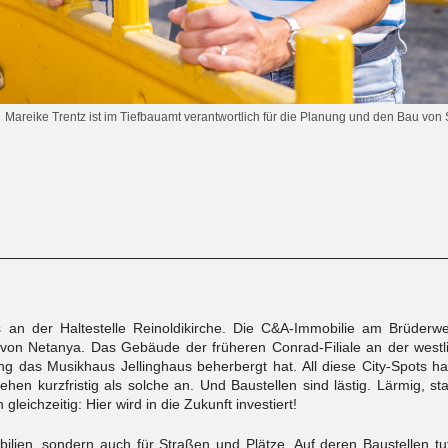
Mareike Trentz ist im Tiefbauamt verantwortlich für die Planung und den Bau vo
 an der Haltestelle Reinoldikirche. Die C&A-Immobilie am Brüderw
on Netanya. Das Gebäude der früheren Conrad-Filiale an der west
ang das Musikhaus Jellinghaus beherbergt hat. All diese City-Spots
tehen kurzfristig als solche an. Und Baustellen sind lästig. Lärmig, s
 gleichzeitig: Hier wird in die Zukunft investiert!
obilien, sondern auch für Straßen und Plätze. Auf deren Baustellen tu