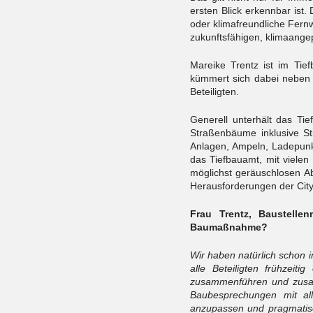
ersten Blick erkennbar ist
oder klimafreundliche Fern
zukunftsfähigen, klimaange
Mareike Trentz ist im Tie
kümmert sich dabei neben
Beteiligten.
Generell unterhält das Ti
Straßenbäume inklusive St
Anlagen, Ampeln, Ladepunkte
das Tiefbauamt, mit vielen
möglichst geräuschlosen A
Herausforderungen der City
Frau Trentz, Baustelle
Baumaßnahme?
Wir haben natürlich scho
alle Beteiligten frühzeit
zusammenführen und zusa
Baubesprechungen mit all
anzupassen und pragmatis