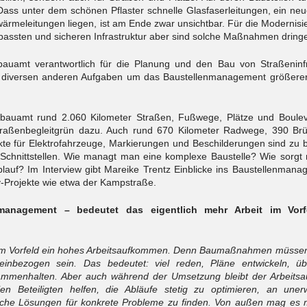
. Dass unter dem schönen Pflaster schnelle Glasfaserleitungen, ein ne
wärmeleitungen liegen, ist am Ende zwar unsichtbar. Für die Modernis
passten und sicheren Infrastruktur aber sind solche Maßnahmen dring
fbauamt verantwortlich für die Planung und den Bau von Straßenin
 diversen anderen Aufgaben um das Baustellenmanagement größerer 
efbauamt rund 2.060 Kilometer Straßen, Fußwege, Plätze und Boule
raßenbegleitgrün dazu. Auch rund 670 Kilometer Radwege, 390 Br
 für Elektrofahrzeuge, Markierungen und Beschilderungen sind zu bet
 Schnittstellen. Wie managt man eine komplexe Baustelle? Wie sorgt 
blauf? Im Interview gibt Mareike Trentz Einblicke ins Baustellenman
-Projekte wie etwa der Kampstraße.
nmanagement – bedeutet das eigentlich mehr Arbeit im Vor
n im Vorfeld ein hohes Arbeitsaufkommen. Denn Baumaßnahmen müssen
ig einbezogen sein. Das bedeutet: viel reden, Pläne entwickeln, üb
mmenhalten. Aber auch während der Umsetzung bleibt der Arbeits
en Beteiligten helfen, die Abläufe stetig zu optimieren, an uner
che Lösungen für konkrete Probleme zu finden. Von außen mag es 