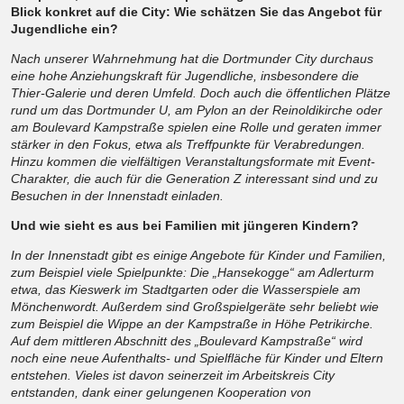
Blick konkret auf die City: Wie schätzen Sie das Angebot für
Jugendliche ein?
Nach unserer Wahrnehmung hat die Dortmunder City durchaus
eine hohe Anziehungskraft für Jugendliche, insbesondere die
Thier-Galerie und deren Umfeld. Doch auch die öffentlichen Plätze
rund um das Dortmunder U, am Pylon an der Reinoldikirche oder
am Boulevard Kampstraße spielen eine Rolle und geraten immer
stärker in den Fokus, etwa als Treffpunkte für Verabredungen.
Hinzu kommen die vielfältigen Veranstaltungsformate mit Event-
Charakter, die auch für die Generation Z interessant sind und zu
Besuchen in der Innenstadt einladen.
Und wie sieht es aus bei Familien mit jüngeren Kindern?
In der Innenstadt gibt es einige Angebote für Kinder und Familien,
zum Beispiel viele Spielpunkte: Die „Hansekogge“ am Adlerturm
etwa, das Kieswerk im Stadtgarten oder die Wasserspiele am
Mönchenwordt. Außerdem sind Großspielgeräte sehr beliebt
wie
zum Beispiel die Wippe an der Kampstraße in Höhe Petrikirche.
Auf dem mittleren Abschnitt des „Boulevard Kampstraße“ wird
noch eine neue Aufenthalts- und Spielfläche für Kinder und Eltern
entstehen. Vieles ist davon seinerzeit im Arbeitskreis City
entstanden, dank einer gelungenen Kooperation von